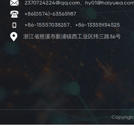
2370724224@qq.com、hy01@haiyuea.co
+86(0574)-63565987
+86-15557038257、+86-13355934525
浙江省慈溪市新浦镇西工业区纬三路36号
Copyrig