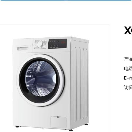
X
产
电话:
E-m
访问